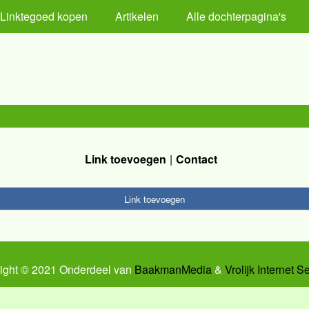
Linktegoed kopen
Artikelen
Alle dochterpagina's
Link toevoegen
Contact
Link toevoegen
ight © 2021 Onderdeel van
BaakmanMedia
&
Vrolijk Internet S